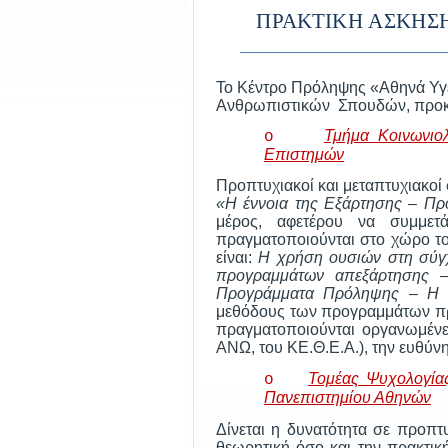
ΠΡΑΚΤΙΚΗ ΑΣΚΗΣ
Το Κέντρο Πρόληψης «Αθηνά Υγε
Ανθρωπιστικών Σπουδών, προκει
Τμήμα Κοινωνιολ
o
Επιστημών
Προπτυχιακοί και μεταπτυχιακοί
«Η έννοια της Εξάρτησης – Προ
μέρος, αφετέρου να συμμετ
πραγματοποιούνται στο χώρο το
είναι:
Η χρήση ουσιών στη σύγχ
προγραμμάτων απεξάρτησης –
Προγράμματα Πρόληψης – Η Ε
μεθόδους των προγραμμάτων πρό
πραγματοποιούνται οργανωμένε
ΑΝΩ, του ΚΕ.Θ.Ε.Α.), την ευθύν
Τομέας Ψυχολογία
o
Πανεπιστημίου Αθηνών
Δίνεται η δυνατότητα σε προπ
θεωρητική όσο και την πρακτικ