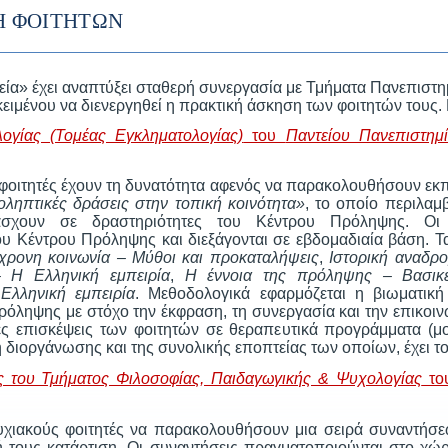
Η ΦΟΙΤΗΤΩΝ
ία» έχει αναπτύξει σταθερή συνεργασία με Τμήματα Πανεπιστ
μένου να διενεργηθεί η πρακτική άσκηση των φοιτητών τους. 
ογίας (Τομέας Εγκληματολογίας)
του
Παντείου Πανεπιστημ
 φοιτητές έχουν τη δυνατότητα αφενός να παρακολουθήσουν εκπ
ληπτικές δράσεις στην τοπική κοινότητα»
, το οποίο περιλαμ
άσχουν σε δραστηριότητες του Κέντρου Πρόληψης. Οι
υ Κέντρου Πρόληψης και διεξάγονται σε εβδομαδιαία βάση. Τ
ρονη κοινωνία – Μύθοι και προκαταλήψεις
,
Ιστορική αναδρο
 Η Ελληνική εμπειρία
,
Η έννοια της πρόληψης – Βασικέ
λληνική εμπειρία
. Μεθοδολογικά εφαρμόζεται η βιωματική
ληψης με στόχο την έκφραση, τη συνεργασία και την επικοιν
ς επισκέψεις των φοιτητών σε θεραπευτικά προγράμματα (μ
η διοργάνωσης και της συνολικής εποπτείας των οποίων, έχει 
ς του Τμήματος Φιλοσοφίας, Παιδαγωγικής & Ψυχολογίας
του
τυχιακούς φοιτητές να παρακολουθήσουν μια σειρά συναντήσ
ή τους κατάρτιση. Οι συναντήσεις πραγματοποιούνται στο χ